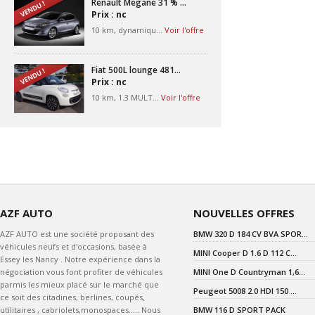
Renault Megane 31 % ...
Prix : nc
10 km, dynamiqu...
Voir l'offre
Fiat 500L lounge 481...
Prix : nc
10 km, 1.3 MULT...
Voir l'offre
AZF AUTO
NOUVELLES OFFRES
AZF AUTO est une société proposant des
BMW 320 D 184 CV BVA SPOR...
véhicules neufs et d'occasions, basée à
MINI Cooper D 1.6 D 112 C...
Essey les Nancy . Notre expérience dans la
négociation vous font profiter de véhicules
MINI One D Countryman 1,6...
parmis les mieux placé sur le marché que
Peugeot 5008 2.0 HDI 150 ...
ce soit des citadines, berlines, coupés,
utilitaires , cabriolets,monospaces..... Nous
BMW 116 D SPORT PACK