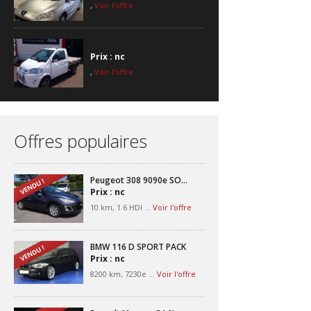
,
Voir l'offre
Prix : nc
,
Voir l'offre
Offres populaires
Peugeot 308 9090e SO...
Prix : nc
10 km, 1.6 HDI ...
Voir l'offre
BMW 116 D SPORT PACK
Prix : nc
8200 km, 7230e ...
Voir l'offre